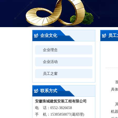
企业文化
员工
企业理念
企业活动
员工之窗
首
具
联系方式
安徽珠城建筑安装工程有限公司
其
电 话：0552-3826658
机
手 机：15385850077(葛经理)