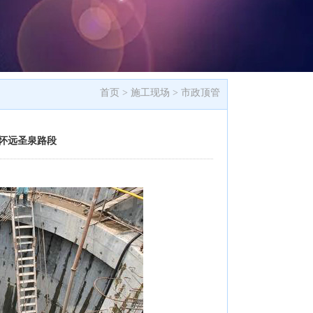
首页 >
施工现场
>
市政顶管
-怀远圣泉路段