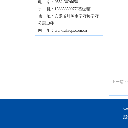
电 话：0552-3826658
手 机：15385850077(葛经理)
地 址：安徽省蚌埠市学府路学府
公寓13楼
网 址：www.ahzcjz.com.cn
上一篇：
C
服