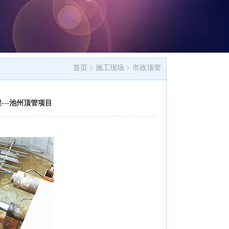
首页 >
施工现场
>
市政顶管
--池州顶管项目