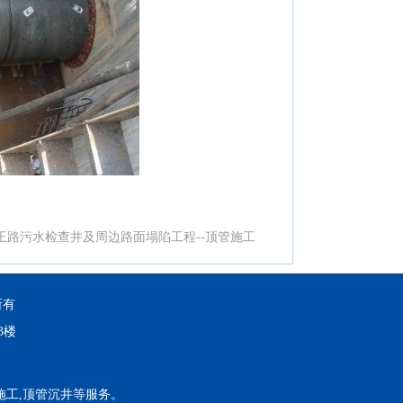
王路污水检查井及周边路面塌陷工程--顶管施工
所有
3楼
施工,顶管沉井等服务。