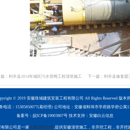
一篇：
利辛县2014年城区污水管网工程顶管施工
下一篇：
利辛县修复霸
opyright © 2019 安徽珠城建筑安装工程有限公司 All Rights Reserved 版本
务电话：15385850077(葛经理) 公司地址：安徽省蚌埠市学府路学府公寓1
备案号：
皖ICP备19003807号
技术支持：
安徽白云信息
程有限公司是一家
安徽顶管公司
,提供安徽顶管施工，非开挖工程，非开挖