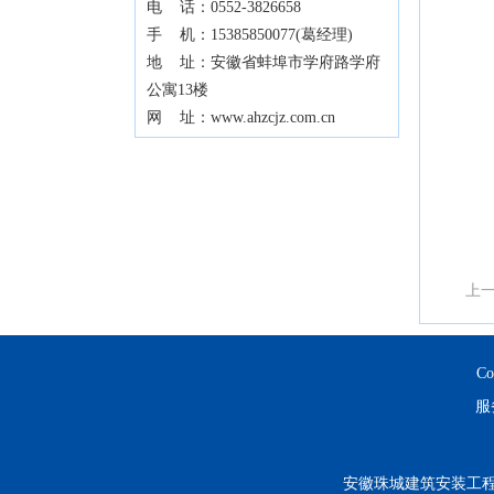
电 话：0552-3826658
手 机：15385850077(葛经理)
地 址：安徽省蚌埠市学府路学府
公寓13楼
网 址：www.ahzcjz.com.cn
上
C
服
安徽珠城建筑安装工