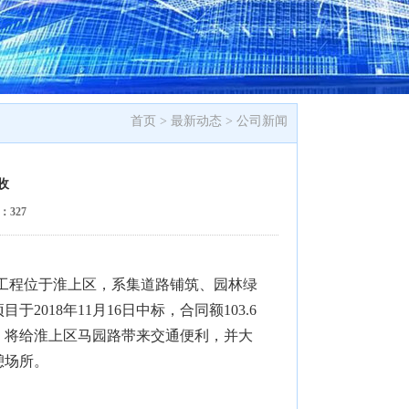
首页 >
最新动态
>
公司新闻
收
量：
327
工程位于淮上区，系集道路铺筑、园林绿
项目于
2018
年
11
月
16
日中标，合同额
103.6
，将给淮上区马园路带来交通便利，并大
憩场所。