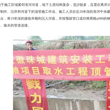
于施工区域紧邻淮河河道，地下土质结构复杂，流沙较多，且需在离岸20
制作、沉井和河道下的顶管施工作业。施工人员在近20米深的淮河中央建
台，将19米深的接收井顺利沉入河底，并按预留管口成功将两根φ900
井、输水的管道连接。